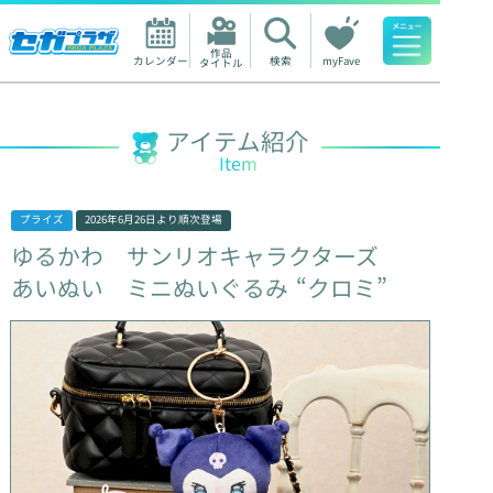
作品

カレンダー
検索
myFave
タイトル
人気ワード
アイテム紹介
Item
プライズ
2026年6月26日
より順次登場
ゆるかわ
サンリオキャラクターズ
あいぬい
ミニぬいぐるみ
“クロミ”