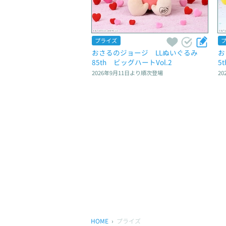
プライズ
おさるのジョージ　LLぬいぐるみ　
お
85th　ビッグハートVol.2
5
2026年9月11日
より順次登場
20
HOME
プライズ