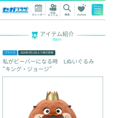
作品

カレンダー
検索
myFave
タイトル
人気ワード
アイテム紹介
Item
プライズ
2026年3月13日
より順次登場
私がビーバーになる時
Lぬいぐるみ
“キング・ジョージ”