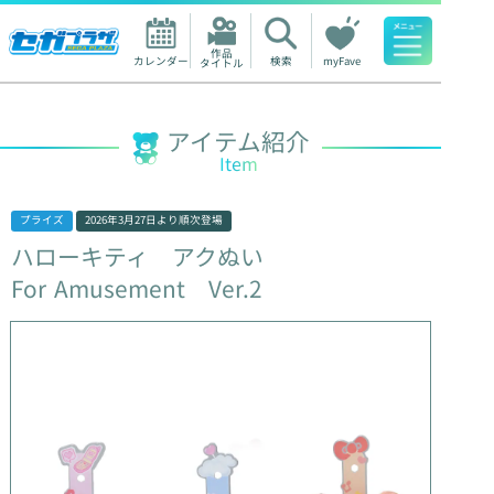
作品

カレンダー
検索
myFave
タイトル
人気ワード
アイテム紹介
Item
プライズ
2026年3月27日
より順次登場
ハローキティ
アクぬい
For
Amusement
Ver.2