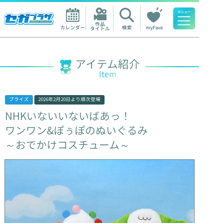
作品

カレンダー
検索
myFave
タイトル
人気ワード
アイテム紹介
Item
プライズ
2026年2月20日
より順次登場
NHKいないいないばあっ！
ワンワン&ぽぅぽのぬいぐるみ
～おでかけコスチューム～