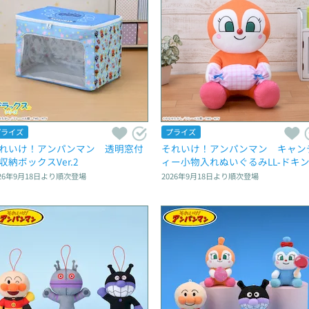
プライズ
プライズ
れいけ！アンパンマン　透明窓付
それいけ！アンパンマン　キャン
収納ボックスVer.2
ィー小物入れぬいぐるみLL‐ドキ
ゃん‐
26年9月18日
より順次登場
2026年9月18日
より順次登場