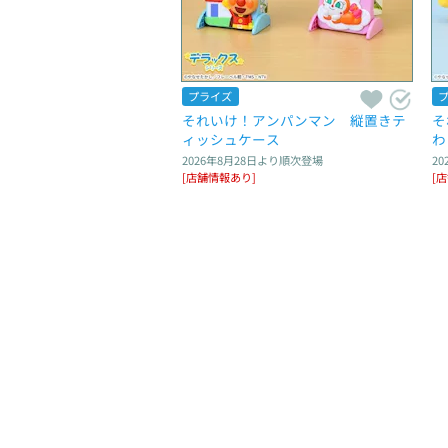
プライズ
それいけ！アンパンマン　縦置きテ
そ
ィッシュケース
わ
2026年8月28日
より順次登場
20
[店舗情報あり]
[