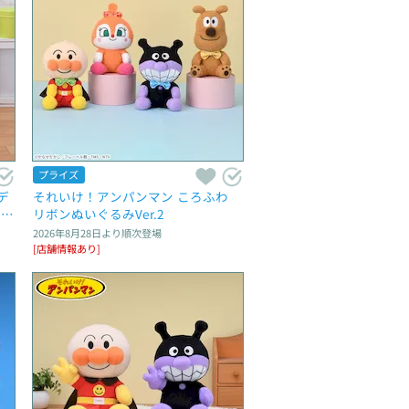
プライズ
デ
それいけ！アンパンマン ころふわ　
ンち
リボンぬいぐるみVer.2
2026年8月28日
より順次登場
[店舗情報あり]