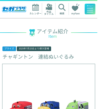
作品

カレンダー
検索
myFave
タイトル
人気ワード
アイテム紹介
Item
プライズ
2025年7月25日
より順次登場
チャギントン
連結ぬいぐるみ