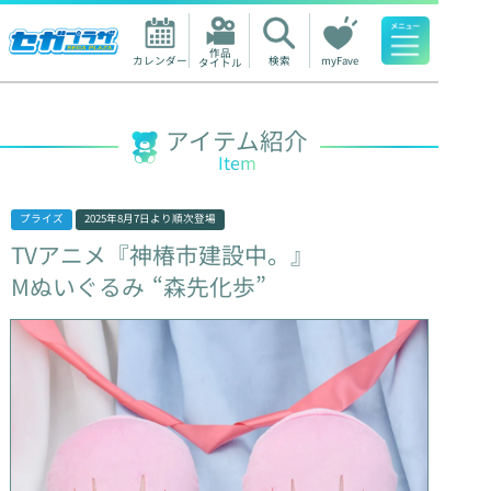
作品

カレンダー
検索
myFave
タイトル
人気ワード
アイテム紹介
Item
プライズ
2025年8月7日
より順次登場
TVアニメ『神椿市建設中。』
Mぬいぐるみ
“森先化歩”