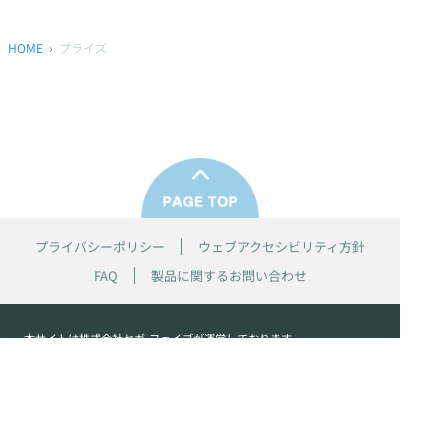
HOME
プライズ
プライバシーポリシー
ウェブアクセシビリティ方針
FAQ
製品に関するお問い合わせ
本サイトは
株式会社セガ フェイブ
が運営しております。
本サイト上で使用されているすべての画像、文章、情報、音声、動画等
は株式会社セガの著作権により保護されております。
掲載の製品は開発中のものがございます。実際の製品とはデザイン、仕
様などが異なる場合がございます。