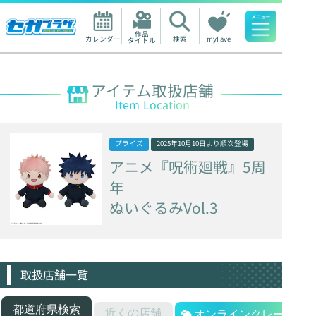
作品

カレンダー
検索
myFave
タイトル
人気ワード
アイテム取扱店舗
Item Location
プライズ
2025年10月10日
より順次登場
アニメ『呪術廻戦』5周
年
ぬいぐるみVol.3
取扱店舗一覧
都道府県検索
近くの店舗
オンラインクレーン