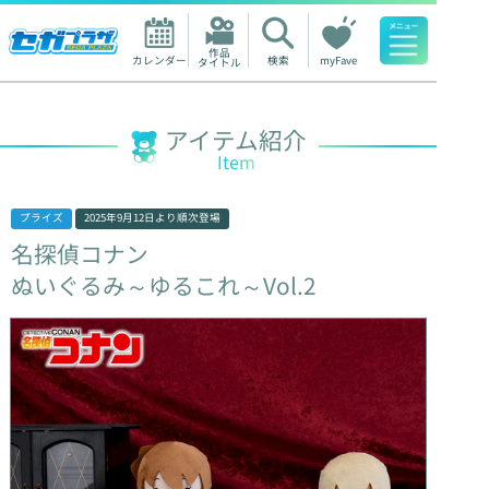
作品

カレンダー
検索
myFave
タイトル
人気ワード
アイテム紹介
Item
プライズ
2025年9月12日
より順次登場
名探偵コナン
ぬいぐるみ～ゆるこれ～Vol.2