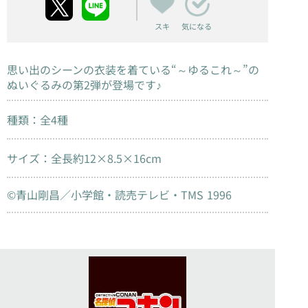
スキ
気になる
思い出のシーンの衣装を着ている“～ゆるこれ～”の
ぬいぐるみの第2弾が登場です♪
種類：全4種
サイズ：全長約12×8.5×16cm
©青山剛昌／小学館・読売テレビ・TMS 1996