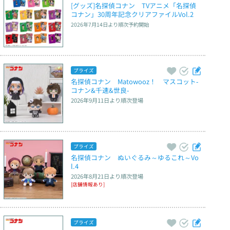
[グッズ]名探偵コナン　TVアニメ「名探偵
コナン」30周年記念クリアファイルVol.2
2026年7月14日
より順次予約開始
プライズ
名探偵コナン　Matowooz！　マスコット‐
コナン&千速&世良‐
2026年9月11日
より順次登場
プライズ
名探偵コナン　ぬいぐるみ～ゆるこれ～Vo
l.4
2026年8月21日
より順次登場
[店舗情報あり]
プライズ