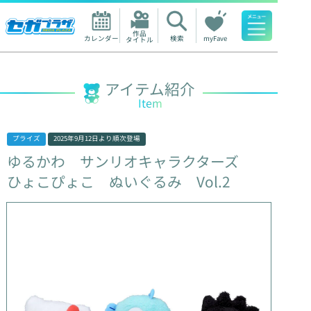
作品

カレンダー
検索
myFave
タイトル
人気ワード
アイテム紹介
Item
プライズ
2025年9月12日
より順次登場
ゆるかわ
サンリオキャラクターズ
ひょこぴょこ
ぬいぐるみ
Vol.2