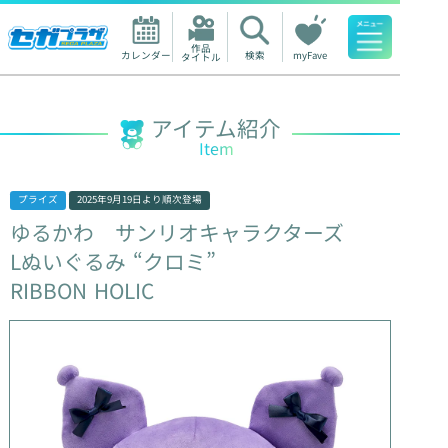
作品

カレンダー
検索
myFave
タイトル
人気ワード
アイテム紹介
Item
プライズ
2025年9月19日
より順次登場
ゆるかわ
サンリオキャラクターズ
Lぬいぐるみ
“クロミ”
RIBBON
HOLIC