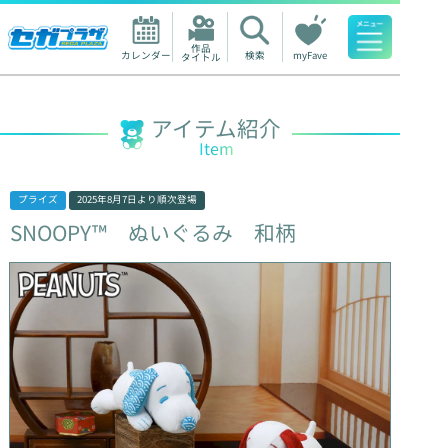
作品

カレンダー
検索
myFave
タイトル
人気ワード
アイテム紹介
Item
プライズ
2025年8月7日
より順次登場
SNOOPY™
ぬいぐるみ
和柄