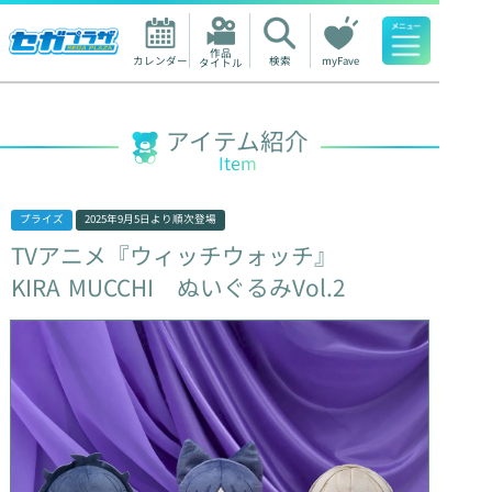
作品

カレンダー
検索
myFave
タイトル
人気ワード
アイテム紹介
Item
プライズ
2025年9月5日
より順次登場
TVアニメ『ウィッチウォッチ』
KIRA
MUCCHI
ぬいぐるみVol.2