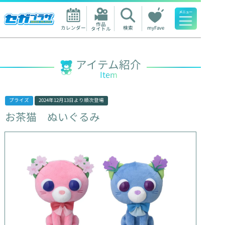
作品

カレンダー
検索
myFave
タイトル
人気ワード
アイテム紹介
Item
プライズ
2024年12月13日
より順次登場
お茶猫
ぬいぐるみ