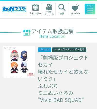
作品

カレンダー
検索
myFave
タイトル
人気ワード
アイテム取扱店舗
Item Location
プライズ
2025年4月24日
より順次登場
「劇場版プロジェクト
セカイ
壊れたセカイと歌えな
いミク」
ふわぷち
ミニぬいぐるみ
“Vivid BAD SQUAD”