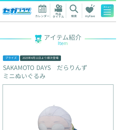
作品

カレンダー
検索
myFave
タイトル
人気ワード
アイテム紹介
Item
プライズ
2025年4月11日
より順次登場
SAKAMOTO
DAYS
だらりんず
ミニぬいぐるみ