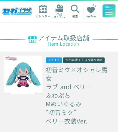
作品

カレンダー
検索
myFave
タイトル
人気ワード
アイテム取扱店舗
Item Location
プライズ
2025年4月11日
より順次登場
初音ミク×オシャレ魔
女
ラブ
and
ベリー
ふわぷち
Mぬいぐるみ
“初音ミク”
ベリー衣装Ver.