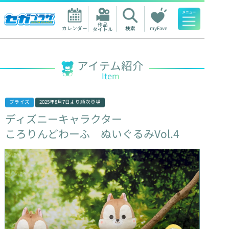
作品

カレンダー
検索
myFave
タイトル
人気ワード
アイテム紹介
Item
プライズ
2025年8月7日
より順次登場
ディズニーキャラクター
ころりんどわーふ
ぬいぐるみVol.4