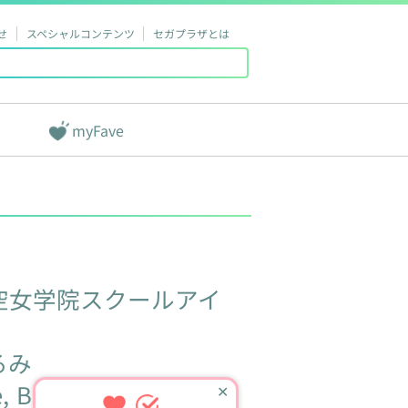
せ
スペシャルコンテンツ
セガプラザとは
myFave
空女学院スクールアイ
るみ
,
Bloom
the
dream!～
✕