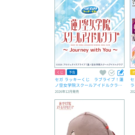
くじ
予告
セガ ラッキーくじ　ラブライブ！蓮
セ
ノ空女学院スクールアイドルクラブ 
ラ
～Journey with You～
ド
2026年12月
発売
20