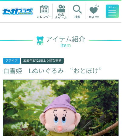
作品

カレンダー
検索
myFave
タイトル
人気ワード
アイテム紹介
Item
プライズ
2025年3月21日
より順次登場
白雪姫
Lぬいぐるみ
“おとぼけ”