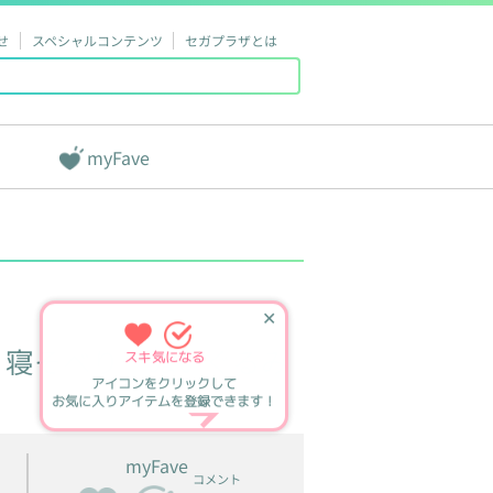
せ
スペシャルコンテンツ
セガプラザとは
myFave
✕
寝そべり
ぬいぐるみ
スキ
気になる
アイコンをクリックして
お気に入りアイテムを登録できます！
myFave
コメント