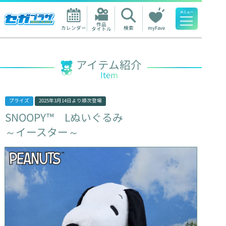
作品

カレンダー
検索
myFave
タイトル
人気ワード
アイテム紹介
Item
プライズ
2025年3月14日
より順次登場
SNOOPY™
Lぬいぐるみ
～イースター～