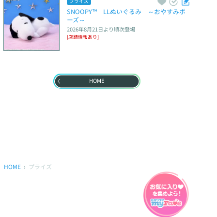
プライズ
SNOOPY™　LLぬいぐるみ　～おやすみポ
ーズ～
2026年8月21日
より順次登場
[店舗情報あり]
HOME
HOME
プライズ