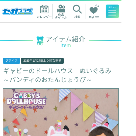
作品

カレンダー
検索
myFave
タイトル
人気ワード
アイテム紹介
Item
プライズ
2025年1月17日
より順次登場
ギャビーのドールハウス
ぬいぐるみ
～パンディのおたんじょうび～