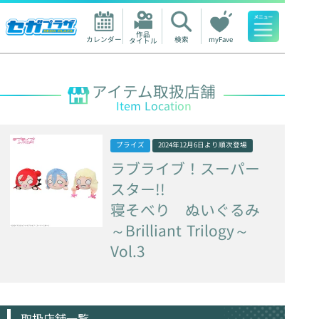
作品

カレンダー
検索
myFave
タイトル
人気ワード
アイテム取扱店舗
Item Location
プライズ
2024年12月6日
より順次登場
ラブライブ！スーパー
スター!!
寝そべり
ぬいぐるみ
～Brilliant
Trilogy～
Vol.3
取扱店舗一覧