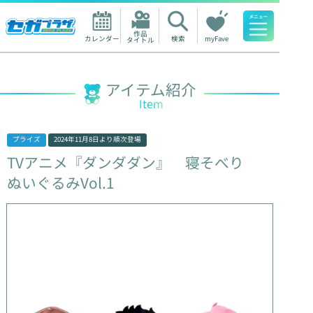
作品

カレンダー
検索
myFave
タイトル
人気ワード
アイテム紹介
Item
プライズ
2024年11月8日
より順次登場
TVアニメ『ダンダダン』
寝そべり
ぬいぐるみVol.1