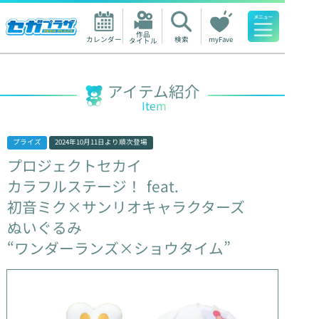
作品

カレンダー
検索
myFave
タイトル
人気ワード
アイテム紹介
Item
プライズ
2024年10月11日
より順次登場
プロジェクトセカイ
カラフルステージ！
feat.
初音ミク×サンリオキャラクターズ
ぬいぐるみ
“ワンダーランズ×ショウタイム”