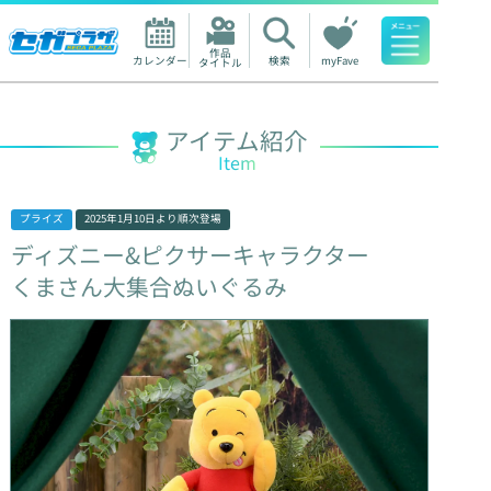
作品

カレンダー
検索
myFave
タイトル
人気ワード
アイテム紹介
Item
プライズ
2025年1月10日
より順次登場
ディズニー&ピクサーキャラクター
くまさん大集合ぬいぐるみ