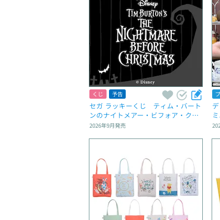
くじ
予告
セガ ラッキーくじ　ティム・バート
デ
ンのナイトメアー・ビフォア・クリ
ミ
スマス
2026年9月
発売
20