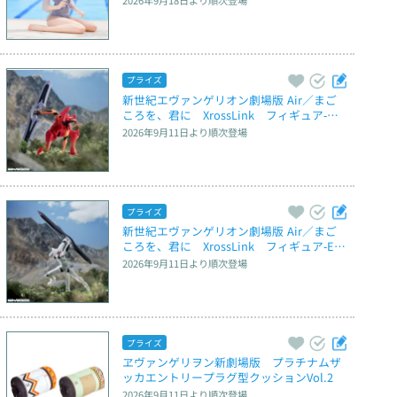
2026年9月18日
より順次登場
プライズ
新世紀エヴァンゲリオン劇場版 Air／まご
ころを、君に　XrossLink　フィギュア‐弐
号機‐
2026年9月11日
より順次登場
プライズ
新世紀エヴァンゲリオン劇場版 Air／まご
ころを、君に　XrossLink　フィギュア‐EV
A量産機‐
2026年9月11日
より順次登場
プライズ
ヱヴァンゲリヲン新劇場版　プラチナムザ
ッカエントリープラグ型クッションVol.2
2026年9月11日
より順次登場