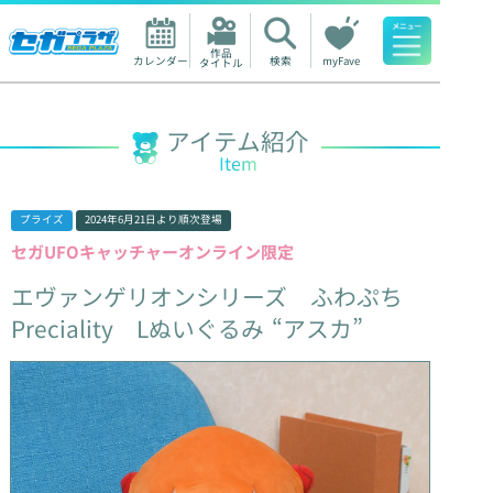
作品

カレンダー
検索
myFave
タイトル
人気ワード
アイテム紹介
Item
プライズ
2024年6月21日
より順次登場
セガUFOキャッチャーオンライン限定
エヴァンゲリオンシリーズ
ふわぷち
Preciality
Lぬいぐるみ
“アスカ”