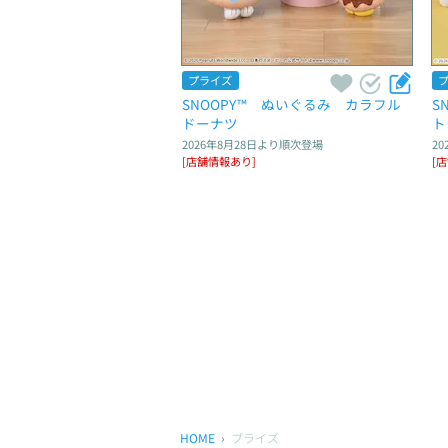
プライズ
SNOOPY™　ぬいぐるみ　カラフル
S
ドーナツ
ト
2026年8月28日
より順次登場
20
[店舗情報あり]
[
HOME
プライズ