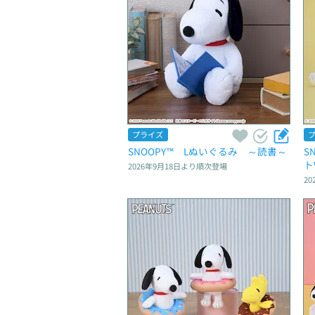
プライズ
SNOOPY™　Lぬいぐるみ　～読書～
S
トV
2026年9月18日
より順次登場
20