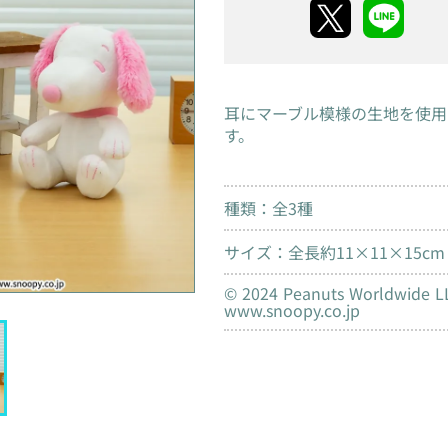
耳にマーブル模様の生地を使用
す。
種類：全3種
サイズ：全長約11×11×15cm
© 2024 Peanuts Worl
www.snoopy.co.jp