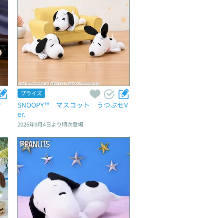
プライズ
ィ
SNOOPY™　マスコット　うつぶせV
er.
2026年9月4日
より順次登場