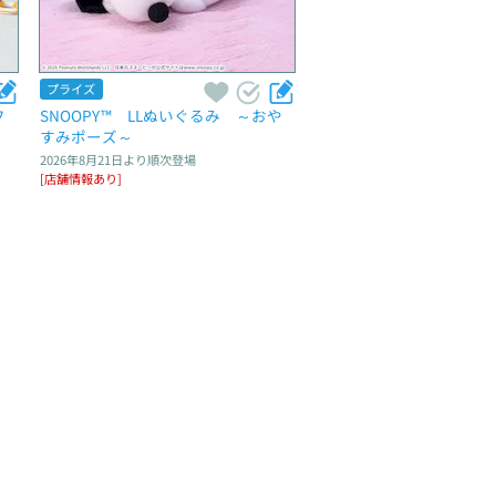
プライズ
フ
SNOOPY™　LLぬいぐるみ　～おや
すみポーズ～
2026年8月21日
より順次登場
[店舗情報あり]