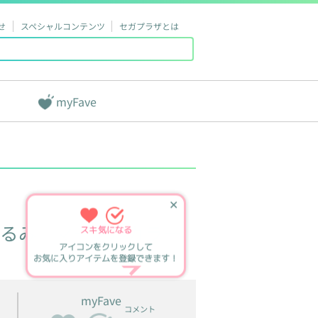
せ
スペシャルコンテンツ
セガプラザとは
myFave
✕
るみ
マーブルカラー
スキ
気になる
アイコンをクリックして
お気に入りアイテムを登録できます！
myFave
コメント