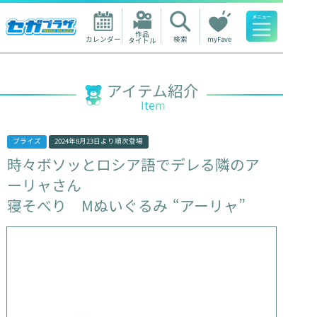
作品

カレンダー
検索
myFave
タイトル
人気ワード
アイテム紹介
Item
プライズ
2024年8月23日
より順次登場
時々ボソッとロシア語でデレる隣のア
ーリャさん
寝そべり
Mぬいぐるみ
“アーリャ”