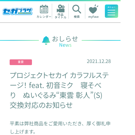
作品

カレンダー
検索
myFave
タイトル
人気ワード
おしらせ
News
2021.12.28
重要
プロジェクトセカイ カラフルステ
ージ！ feat. 初音ミク 寝そべ
り ぬいぐるみ“東雲 彰人”(S)
交換対応のお知らせ
平素は弊社商品をご愛用いただき、厚く御礼申
し上げます。