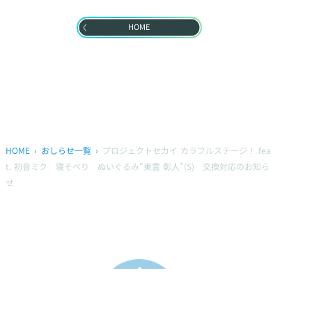
HOME
HOME
おしらせ一覧
プロジェクトセカイ カラフルステージ！ fea
t. 初音ミク 寝そべり ぬいぐるみ“東雲 彰人”(S) 交換対応のお知ら
せ