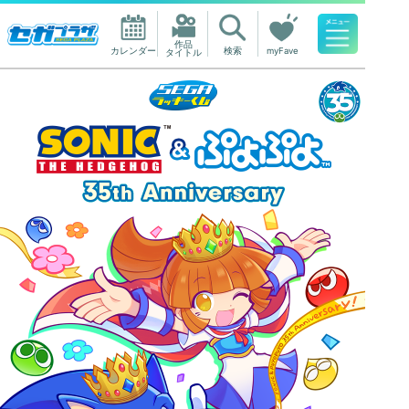
作品

カレンダー
検索
myFave
タイトル
人気ワード