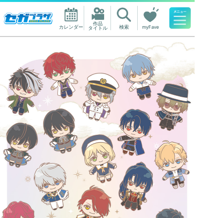
作品

カレンダー
検索
myFave
タイトル
人気ワード