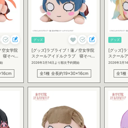
グッズ
グッズ
ノ空女学院
[グッズ]ラブライブ！蓮ノ空女学院
[グッズ]
 寝そべ
スクールアイドルクラブ 寝そべ
スクール
花帆－冬制
り ぬいぐるみ 村野さやか－冬制
り ぬい
始
2026年3月14日
より順次予約開始
2026年3月1
服（M）
服（M）
×16cm
全1種 全長約19×30×16cm
全1種 