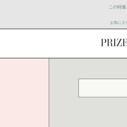
この特集
お気に入