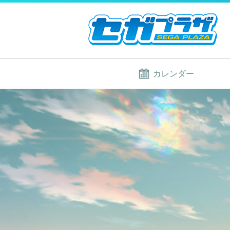
カレンダー