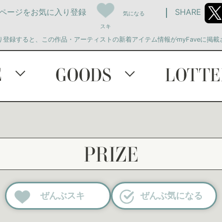
SHARE
ページをお気に入り登録
気になる
スキ
り登録すると、この作品・アーティストの
新着アイテム情報がmyFaveに掲
ぜんぶスキ
ぜんぶ気になる