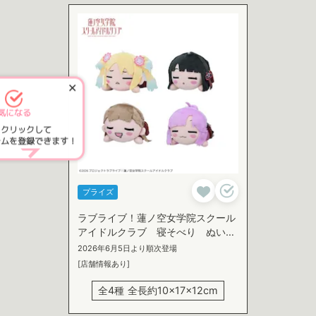
✕
気になる
をクリックして
テムを登録できます！
プライズ
ラブライブ！蓮ノ空女学院スクール
アイドルクラブ 寝そべり ぬいぐ
るみ～Revival～(セガUFOキャッチ
2026年6月5日
より順次登場
ャーオンライン限定)
[店舗情報あり]
全4種 全長約10×17×12cm