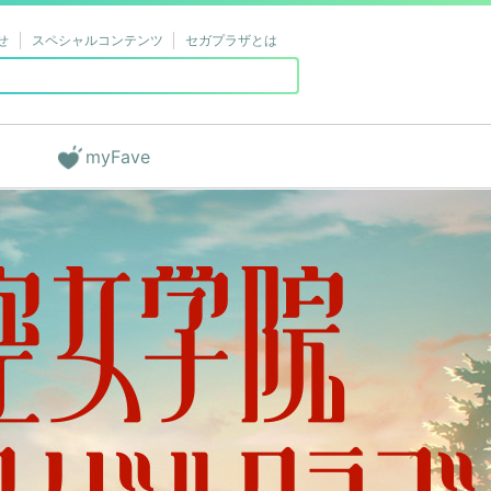
せ
スペシャルコンテンツ
セガプラザとは
myFave