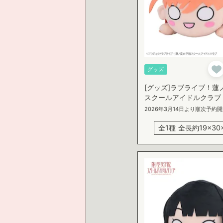
グッズ
[グッズ]ラブライブ！蓮
スクールアイドルクラブ
り ぬいぐるみ 日野下
2026年3月14日
より順次予約開
服（M）
全1種 全長約19×30