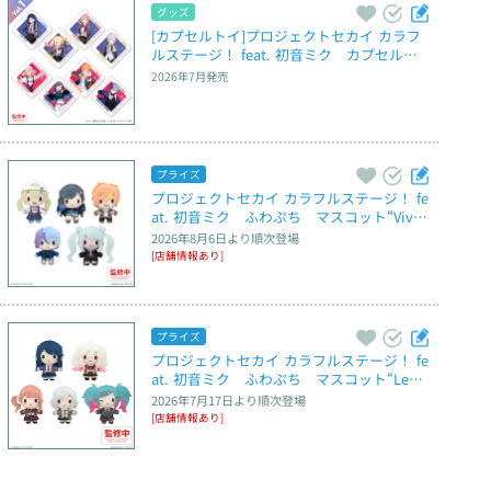
グッズ
[カプセルトイ]プロジェクトセカイ カラフ
ルステージ！ feat. 初音ミク　カプセルア
クリルマグネット　Vol.1
2026年7月
発売
プライズ
プロジェクトセカイ カラフルステージ！ fe
at. 初音ミク　ふわぷち　マスコット“Vivi
d BAD SQUAD”～Brand New World～
2026年8月6日
より順次登場
[店舗情報あり]
プライズ
プロジェクトセカイ カラフルステージ！ fe
at. 初音ミク　ふわぷち　マスコット“Leo/
need”～Brand New World～
2026年7月17日
より順次登場
[店舗情報あり]