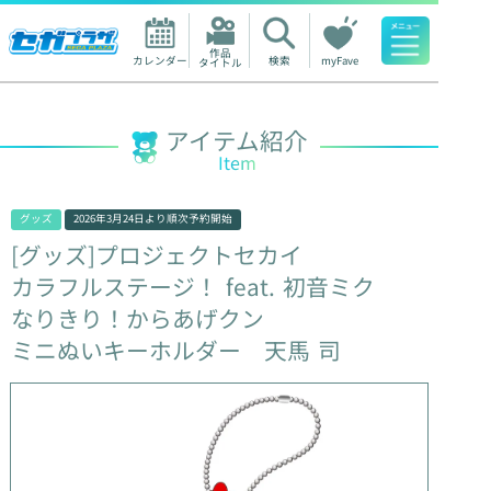
作品

カレンダー
検索
myFave
タイトル
人気ワード
アイテム紹介
Item
グッズ
2026年3月24日
より順次予約開始
[グッズ]プロジェクトセカイ
カラフルステージ！
feat.
初音ミク
なりきり！からあげクン
ミニぬいキーホルダー
天馬
司