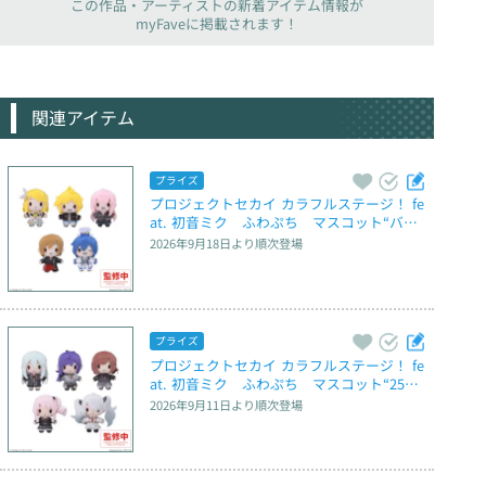
この作品・アーティストの新着アイテム情報が
myFaveに掲載されます！
関連アイテム
プライズ
プロジェクトセカイ カラフルステージ！ fe
at. 初音ミク　ふわぷち　マスコット“バー
チャル・シンガー” ～Brand New World～
2026年9月18日
より順次登場
プライズ
プロジェクトセカイ カラフルステージ！ fe
at. 初音ミク　ふわぷち　マスコット“25
時、ナイトコードで。” ～Brand New Worl
2026年9月11日
より順次登場
d～