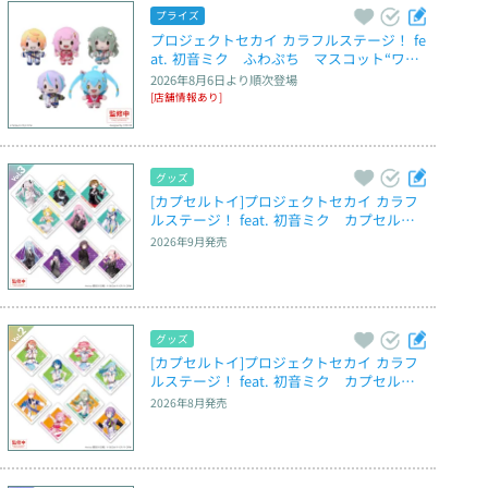
プライズ
プロジェクトセカイ カラフルステージ！ fe
at. 初音ミク　ふわぷち　マスコット“ワン
ダーランズ× ショウタイム”～Brand New 
2026年8月6日
より順次登場
World～
[店舗情報あり]
グッズ
[カプセルトイ]プロジェクトセカイ カラフ
ルステージ！ feat. 初音ミク　カプセルア
クリルマグネット　Vol.3
2026年9月
発売
グッズ
[カプセルトイ]プロジェクトセカイ カラフ
ルステージ！ feat. 初音ミク　カプセルア
クリルマグネット　Vol.2
2026年8月
発売