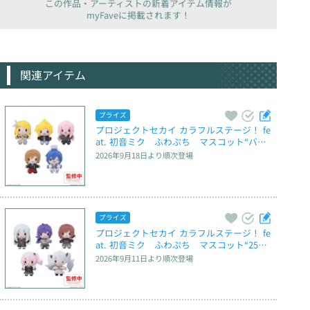
この作品・アーティストの新着アイテム情報が
myFaveに掲載されます！
関連アイテム
プライズ
プロジェクトセカイ カラフルステージ！ fe
at. 初音ミク　ふわぷち　マスコット“バー
チャル・シンガー” ～Brand New World～
2026年9月18日
より順次登場
プライズ
プロジェクトセカイ カラフルステージ！ fe
at. 初音ミク　ふわぷち　マスコット“25
時、ナイトコードで。” ～Brand New Worl
2026年9月11日
より順次登場
d～