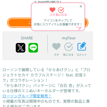
1,980円(税込)
✕
2026年12月上旬
発売
スキ
気になる
アイコンをタップして
このグッズをウェブ検索
お気に入りアイテムを登録できます！
SHARE
myFave
スキ
コメント
気になる
ローソンで展開している「からあげクン」と「プロ
ジェクトセカイ カラフルステージ！ feat. 初音ミ
ク」がコラボレーション！
「からあげクン」パッケージに「白石 杏」が入って
いる仕様のミニぬいキーホルダーが登場です。
ローソングループ限定発売！
※掲載の写真は開発中のものです。実際の製品と異
なる場合がございます。