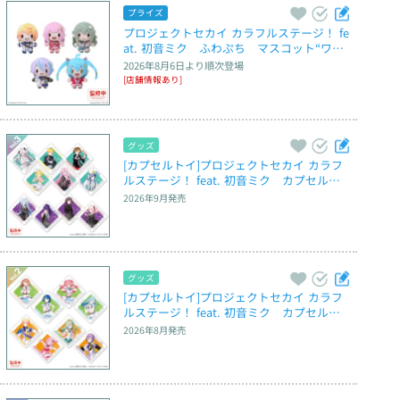
プライズ
プロジェクトセカイ カラフルステージ！ fe
at. 初音ミク　ふわぷち　マスコット“ワン
ダーランズ× ショウタイム”～Brand New 
2026年8月6日
より順次登場
World～
[店舗情報あり]
グッズ
[カプセルトイ]プロジェクトセカイ カラフ
ルステージ！ feat. 初音ミク　カプセルア
クリルマグネット　Vol.3
2026年9月
発売
グッズ
[カプセルトイ]プロジェクトセカイ カラフ
ルステージ！ feat. 初音ミク　カプセルア
クリルマグネット　Vol.2
2026年8月
発売