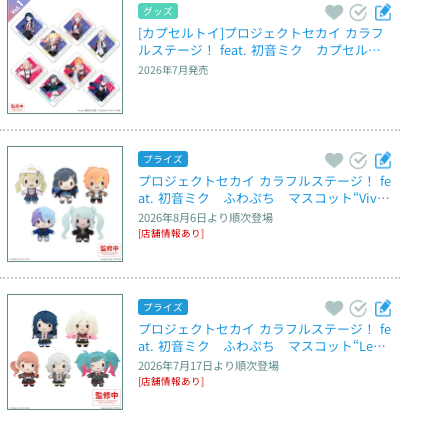
グッズ
[カプセルトイ]プロジェクトセカイ カラフ
ルステージ！ feat. 初音ミク　カプセルア
クリルマグネット　Vol.1
2026年7月
発売
プライズ
プロジェクトセカイ カラフルステージ！ fe
at. 初音ミク　ふわぷち　マスコット“Vivi
d BAD SQUAD”～Brand New World～
2026年8月6日
より順次登場
[店舗情報あり]
プライズ
プロジェクトセカイ カラフルステージ！ fe
at. 初音ミク　ふわぷち　マスコット“Leo/
need”～Brand New World～
2026年7月17日
より順次登場
[店舗情報あり]