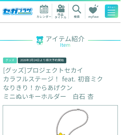
作品

カレンダー
検索
myFave
タイトル
人気ワード
アイテム紹介
Item
グッズ
2026年3月24日
より順次予約開始
[グッズ]プロジェクトセカイ
カラフルステージ！
feat.
初音ミク
なりきり！からあげクン
ミニぬいキーホルダー
白石
杏