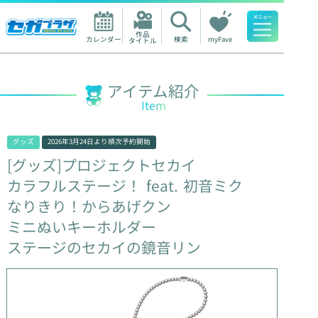
作品

カレンダー
検索
myFave
タイトル
人気ワード
アイテム紹介
Item
グッズ
2026年3月24日
より順次予約開始
[グッズ]プロジェクトセカイ
カラフルステージ！
feat.
初音ミク
なりきり！からあげクン
ミニぬいキーホルダー
ステージのセカイの鏡音リン