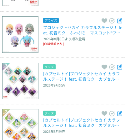
プライズ
プロジェクトセカイ カラフルステージ！ fe
at. 初音ミク　ふわぷち　マスコット“ワン
ダーランズ× ショウタイム”～Brand New 
2026年8月6日
より順次登場
World～
[店舗情報あり]
グッズ
[カプセルトイ]プロジェクトセカイ カラフ
ルステージ！ feat. 初音ミク　カプセルア
クリルマグネット　Vol.3
2026年9月
発売
グッズ
[カプセルトイ]プロジェクトセカイ カラフ
ルステージ！ feat. 初音ミク　カプセルア
クリルマグネット　Vol.2
2026年8月
発売