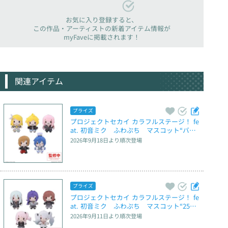
お気に入り登録すると、
この作品・アーティストの新着アイテム情報が
myFaveに掲載されます！
関連アイテム
プライズ
プロジェクトセカイ カラフルステージ！ fe
at. 初音ミク　ふわぷち　マスコット“バー
チャル・シンガー” ～Brand New World～
2026年9月18日
より順次登場
プライズ
プロジェクトセカイ カラフルステージ！ fe
at. 初音ミク　ふわぷち　マスコット“25
時、ナイトコードで。” ～Brand New Worl
2026年9月11日
より順次登場
d～