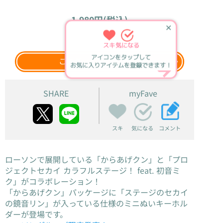
1,980円(税込)
✕
2026年12月上旬
発売
スキ
気になる
アイコンをタップして
このグッズをウェブ検索
お気に入りアイテムを登録できます！
SHARE
myFave
スキ
コメント
気になる
ローソンで展開している「からあげクン」と「プロ
ジェクトセカイ カラフルステージ！ feat. 初音ミ
ク」がコラボレーション！
「からあげクン」パッケージに「ステージのセカイ
の鏡音リン」が入っている仕様のミニぬいキーホル
ダーが登場です。