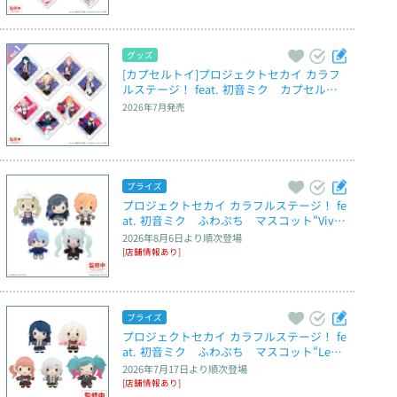
グッズ
[カプセルトイ]プロジェクトセカイ カラフ
ルステージ！ feat. 初音ミク　カプセルア
クリルマグネット　Vol.1
2026年7月
発売
プライズ
プロジェクトセカイ カラフルステージ！ fe
at. 初音ミク　ふわぷち　マスコット“Vivi
d BAD SQUAD”～Brand New World～
2026年8月6日
より順次登場
[店舗情報あり]
プライズ
プロジェクトセカイ カラフルステージ！ fe
at. 初音ミク　ふわぷち　マスコット“Leo/
need”～Brand New World～
2026年7月17日
より順次登場
[店舗情報あり]