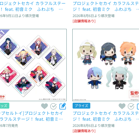
ロジェクトセカイ カラフルステー
プロジェクトセカイ カラフルス
！ feat. 初音ミク　ふわぷち　マ
ジ！ feat. 初音ミク　ふわぷち　
コット“25時、ナイトコードで。” 
スコット“ワンダーランズ× ショ
26年9月11日
より順次登場
2026年8月6日
より順次登場
Brand New World～
タイム”～Brand New World～
[店舗情報あり]
グッズ
プライズ
カプセルトイ]プロジェクトセカイ 
プロジェクトセカイ カラフルス
ラフルステージ！ feat. 初音ミ
ジ！ feat. 初音ミク　ふわぷち　
　カプセルアクリルマグネット　
スコット“Vivid BAD SQUAD”～Bra
26年7月
発売
2026年8月6日
より順次登場
l.1
d New World～
[店舗情報あり]