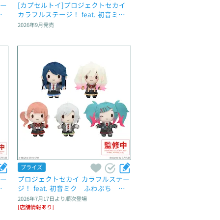
テー
[カプセルトイ]プロジェクトセカイ 
マ
カラフルステージ！ feat. 初音ミ
ウ
ク　カプセルアクリルマグネット　
2026年9月
発売
Vol.3
プライズ
テー
プロジェクトセカイ カラフルステー
マ
ジ！ feat. 初音ミク　ふわぷち　マ
n
スコット“Leo/need”～Brand New W
2026年7月17日
より順次登場
orld～
[店舗情報あり]