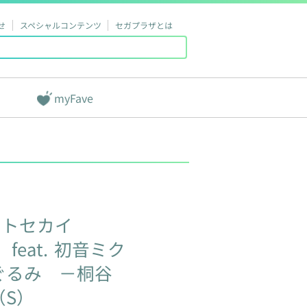
せ
スペシャルコンテンツ
セガプラザとは
myFave
クトセカイ
！
feat.
初音ミク
ぐるみ
－桐谷
（S）