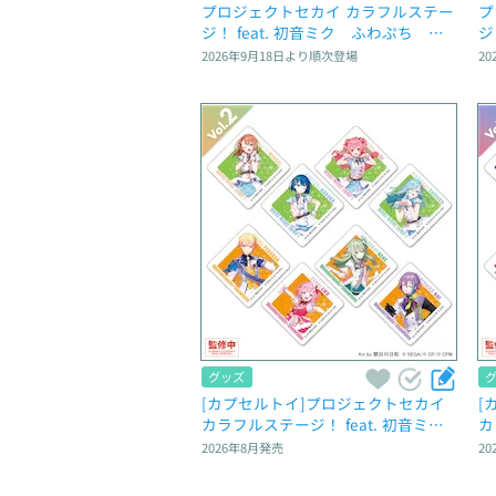
プロジェクトセカイ カラフルステー
プ
ジ！ feat. 初音ミク　ふわぷち　マ
ジ
スコット“バーチャル・シンガー” ～
ス
2026年9月18日
より順次登場
20
Brand New World～
～
グッズ
[カプセルトイ]プロジェクトセカイ 
[
カラフルステージ！ feat. 初音ミ
カ
ク　カプセルアクリルマグネット　
ク
2026年8月
発売
20
Vol.2
Vo