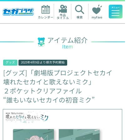
作品

カレンダー
検索
myFave
タイトル
人気ワード
アイテム紹介
Item
グッズ
2025年4月9日
より順次予約開始
[グッズ]「劇場版プロジェクトセカイ
壊れたセカイと歌えないミク」
２ポケットクリアファイル
“誰もいないセカイの初音ミク”