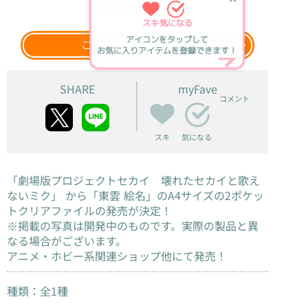
2025年9月上旬
発売
スキ
気になる
アイコンをタップして
このグッズをウェブ検索
お気に入りアイテムを登録できます！
SHARE
myFave
コメント
スキ
気になる
「劇場版プロジェクトセカイ 壊れたセカイと歌え
ないミク」 から「東雲 絵名」のA4サイズの2ポケッ
トクリアファイルの発売が決定！
※掲載の写真は開発中のものです。実際の製品と異
なる場合がございます。
アニメ・ホビー系関連ショップ他にて発売！
種類：全1種