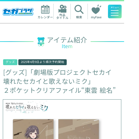
作品

カレンダー
検索
myFave
タイトル
人気ワード
アイテム紹介
Item
グッズ
2025年4月9日
より順次予約開始
[グッズ]「劇場版プロジェクトセカイ
壊れたセカイと歌えないミク」
２ポケットクリアファイル“東雲
絵名”