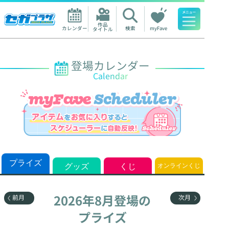
作品

カレンダー
検索
myFave
タイトル
人気ワード
登場カレンダー
Calendar
プライズ
グッズ
くじ
オンラインくじ
2026年8月登場の

前月
次月
プライズ