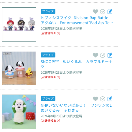
プライズ
ヒプノシスマイク -Division Rap Battle-　
アクぬい　For Amusement“Bad Ass Temp
le”
2026年8月28日
より順次登場
[店舗情報あり]
プライズ
SNOOPY™　ぬいぐるみ　カラフルドーナ
ツ
2026年8月28日
より順次登場
[店舗情報あり]
プライズ
NHKいないいないばあっ！　ワンワンのL
ぬいぐるみ　ふわさら
2026年8月28日
より順次登場
[店舗情報あり]