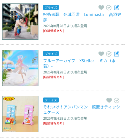
プライズ
呪術廻戦　死滅回游　Luminasta　‐髙羽史
彦‐
2026年8月28日
より順次登場
[店舗情報あり]
プライズ
ブルーアーカイブ　XStellar　‐ミカ（水
着）‐
2026年8月28日
より順次登場
[店舗情報あり]
プライズ
それいけ！アンパンマン　縦置きティッシ
ュケース
2026年8月28日
より順次登場
[店舗情報あり]