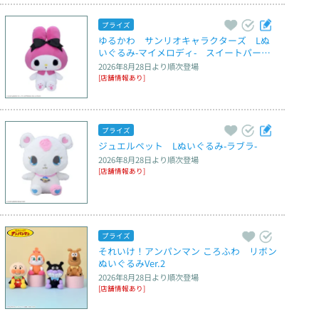
プライズ
ゆるかわ　サンリオキャラクターズ　Lぬ
いぐるみ‐マイメロディ‐　スイートパーテ
ィ
2026年8月28日
より順次登場
[店舗情報あり]
プライズ
ジュエルペット　Lぬいぐるみ‐ラブラ‐
2026年8月28日
より順次登場
[店舗情報あり]
プライズ
それいけ！アンパンマン ころふわ　リボン
ぬいぐるみVer.2
2026年8月28日
より順次登場
[店舗情報あり]