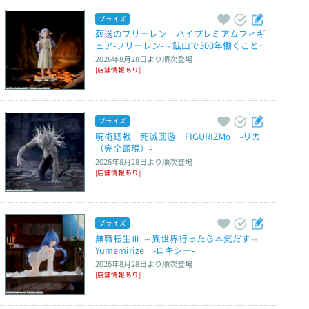
プライズ
葬送のフリーレン　ハイプレミアムフィギ
ュア‐フリーレン‐～鉱山で300年働くことに
なっちゃった～
2026年8月28日
より順次登場
[店舗情報あり]
プライズ
呪術廻戦　死滅回游　FIGURIZMα　‐リカ
（完全顕現）‐
2026年8月28日
より順次登場
[店舗情報あり]
プライズ
無職転生Ⅲ ～異世界行ったら本気だす～　
Yumemirize　‐ロキシー‐
2026年8月28日
より順次登場
[店舗情報あり]