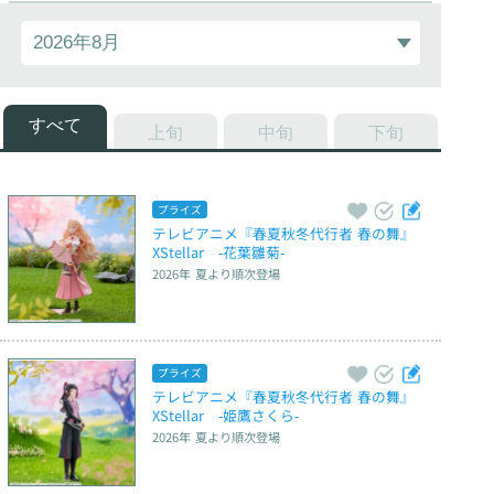
すべて
上旬
中旬
下旬
プライズ
テレビアニメ『春夏秋冬代行者 春の舞』　
XStellar　‐花葉雛菊‐
2026年 夏
より順次登場
プライズ
テレビアニメ『春夏秋冬代行者 春の舞』　
XStellar　‐姫鷹さくら‐
2026年 夏
より順次登場