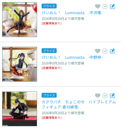
プライズ
けいおん！　Luminasta　‐平沢唯‐
2026年8月28日
より順次登場
[店舗情報あり]
プライズ
けいおん！　Luminasta　‐中野梓‐
2026年8月28日
より順次登場
[店舗情報あり]
プライズ
カグラバチ　ちょこのせ　ハイプレミアム
フィギュア‐香刈緋雪‐
2026年8月28日
より順次登場
[店舗情報あり]