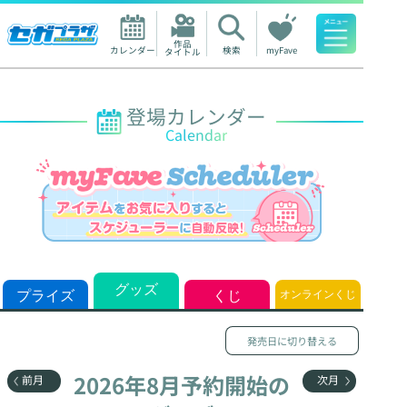
作品

カレンダー
検索
myFave
タイトル
人気ワード
登場カレンダー
Calendar
グッズ
プライズ
くじ
オンラインくじ
発売日に切り替える
2026年8月予約開始の

前月
次月