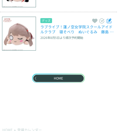
グッズ
ラブライブ！蓮ノ空女学院スクールアイド
ルクラブ　寝そべり　ぬいぐるみ　藤島 慈
－冬制服（M）
2026年8月5日
より順次予約開始
HOME
HOME
登場カレンダー