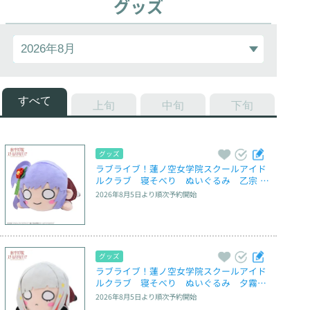
グッズ
すべて
上旬
中旬
下旬
グッズ
ラブライブ！蓮ノ空女学院スクールアイド
ルクラブ　寝そべり　ぬいぐるみ　乙宗 梢
－冬制服（M）
2026年8月5日
より順次予約開始
グッズ
ラブライブ！蓮ノ空女学院スクールアイド
ルクラブ　寝そべり　ぬいぐるみ　夕霧綴
理－冬制服（M）
2026年8月5日
より順次予約開始